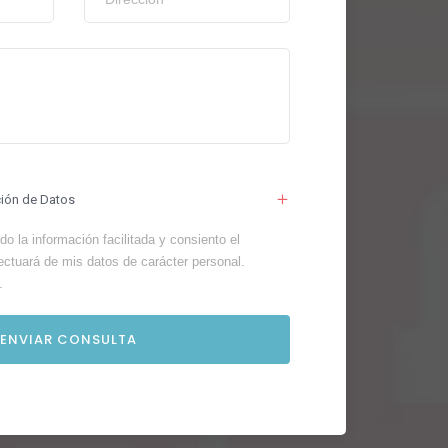
ción de Datos
o la información facilitada y consiento el
ectuará de mis datos de carácter personal.
.