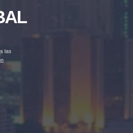
BAL
s las
in