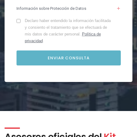
Información sobre Protección de Datos
Declaro haber entendido la información facilitada
y consiento el tratamiento que se efectuará de
mis datos de carácter personal.
Política de
privacidad
.
Asesores oficiales del
Kit