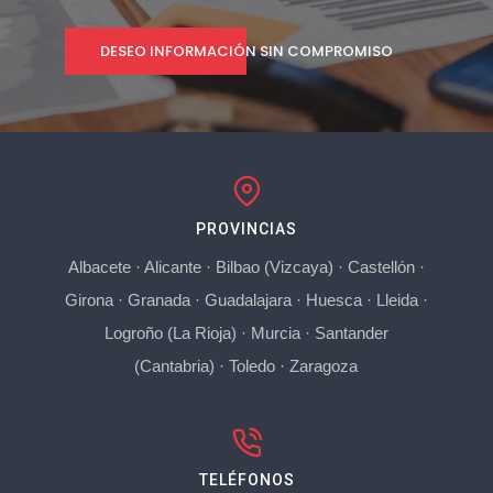
DESEO INFORMACIÓN SIN COMPROMISO
PROVINCIAS
Albacete
·
Alicante
·
Bilbao (Vizcaya)
·
Castellón
·
Girona
·
Granada
·
Guadalajara
·
Huesca
·
Lleida
·
Logroño (La Rioja)
·
Murcia
·
Santander
(Cantabria)
·
Toledo
·
Zaragoza
TELÉFONOS