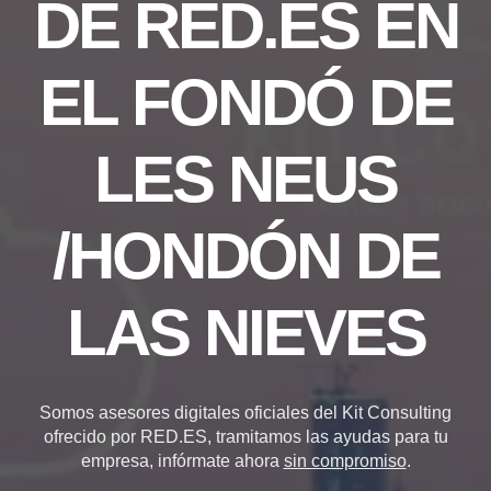
DE RED.ES EN
EL FONDÓ DE
LES NEUS
/HONDÓN DE
LAS NIEVES
Somos asesores digitales oficiales del Kit Consulting
ofrecido por RED.ES, tramitamos las ayudas para tu
empresa, infórmate ahora
sin compromiso
.