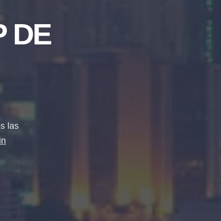
 DE
s las
in