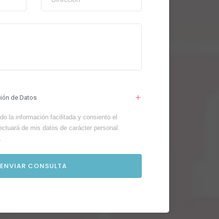
ción de Datos
o la información facilitada y consiento el
ectuará de mis datos de carácter personal.
.