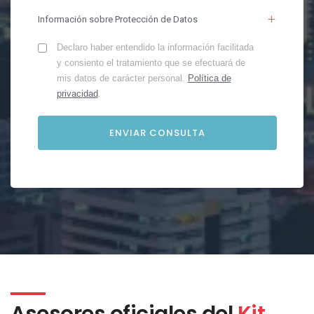
Información sobre Protección de Datos
Declaro haber entendido la información facilitada
y consiento el tratamiento que se efectuará de
mis datos de carácter personal.
Política de
privacidad
.
Asesores oficiales del
Kit