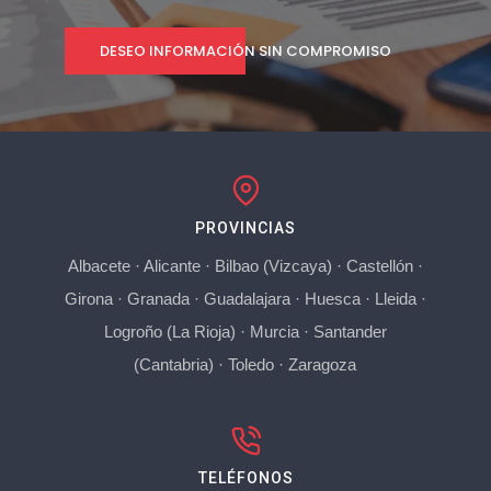
DESEO INFORMACIÓN SIN COMPROMISO
PROVINCIAS
Albacete
·
Alicante
·
Bilbao (Vizcaya)
·
Castellón
·
Girona
·
Granada
·
Guadalajara
·
Huesca
·
Lleida
·
Logroño (La Rioja)
·
Murcia
·
Santander
(Cantabria)
·
Toledo
·
Zaragoza
TELÉFONOS