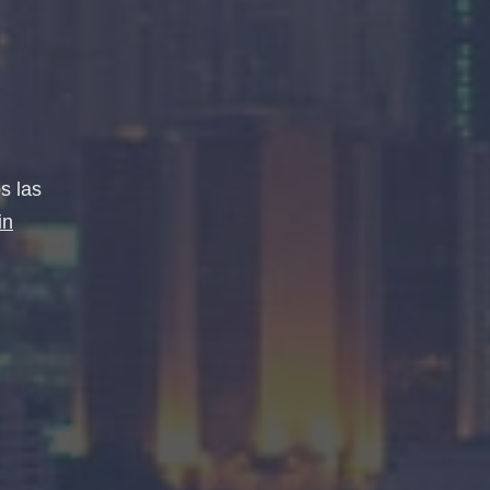
s las
in