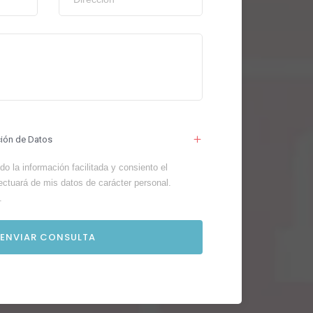
ción de Datos
o la información facilitada y consiento el
ectuará de mis datos de carácter personal.
.