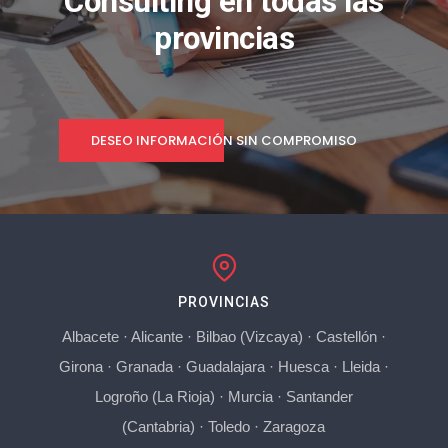
Consulting en todas las
provincias
DESEO INFORMACIÓN SIN COMPROMISO
PROVINCIAS
Albacete
·
Alicante
·
Bilbao (Vizcaya)
·
Castellón
·
Girona
·
Granada
·
Guadalajara
·
Huesca
·
Lleida
·
Logroño (La Rioja)
·
Murcia
·
Santander
(Cantabria)
·
Toledo
·
Zaragoza