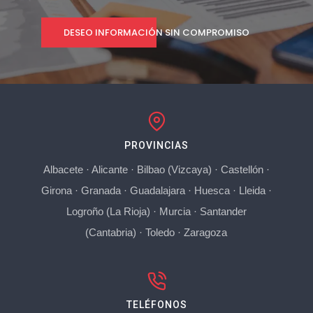
DESEO INFORMACIÓN SIN COMPROMISO
PROVINCIAS
Albacete
·
Alicante
·
Bilbao (Vizcaya)
·
Castellón
·
Girona
·
Granada
·
Guadalajara
·
Huesca
·
Lleida
·
Logroño (La Rioja)
·
Murcia
·
Santander
(Cantabria)
·
Toledo
·
Zaragoza
TELÉFONOS