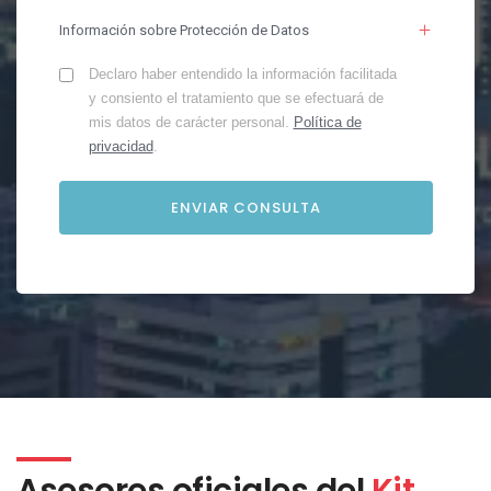
Información sobre Protección de Datos
Declaro haber entendido la información facilitada
y consiento el tratamiento que se efectuará de
mis datos de carácter personal.
Política de
privacidad
.
Asesores oficiales del
Kit