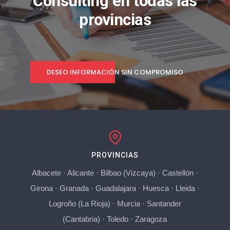
Consulting en todas las
provincias
DESEO INFORMACIÓN SIN COMPROMISO
PROVINCIAS
Albacete
·
Alicante
·
Bilbao (Vizcaya)
·
Castellón
·
Girona
·
Granada
·
Guadalajara
·
Huesca
·
Lleida
·
Logroño (La Rioja)
·
Murcia
·
Santander
(Cantabria)
·
Toledo
·
Zaragoza