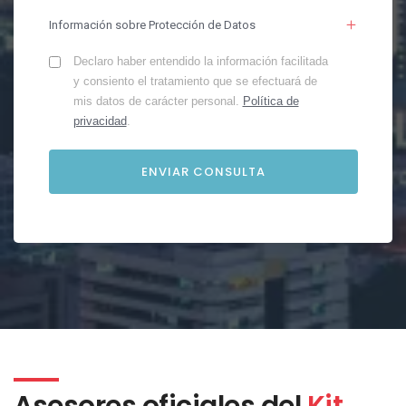
Información sobre Protección de Datos
Declaro haber entendido la información facilitada
y consiento el tratamiento que se efectuará de
mis datos de carácter personal.
Política de
privacidad
.
Asesores oficiales del
Kit