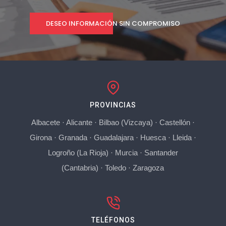
DESEO INFORMACIÓN SIN COMPROMISO
PROVINCIAS
Albacete
·
Alicante
·
Bilbao (Vizcaya)
·
Castellón
·
Girona
·
Granada
·
Guadalajara
·
Huesca
·
Lleida
·
Logroño (La Rioja)
·
Murcia
·
Santander
(Cantabria)
·
Toledo
·
Zaragoza
TELÉFONOS