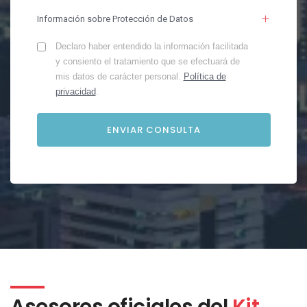
Información sobre Protección de Datos
Declaro haber entendido la información facilitada
y consiento el tratamiento que se efectuará de
mis datos de carácter personal.
Política de
privacidad
.
Asesores oficiales del
Kit