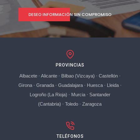
DESEO INFORMACIÓN SIN COMPROMISO
PROVINCIAS
Albacete
·
Alicante
·
Bilbao (Vizcaya)
·
Castellón
·
Girona
·
Granada
·
Guadalajara
·
Huesca
·
Lleida
·
Logroño (La Rioja)
·
Murcia
·
Santander
(Cantabria)
·
Toledo
·
Zaragoza
TELÉFONOS