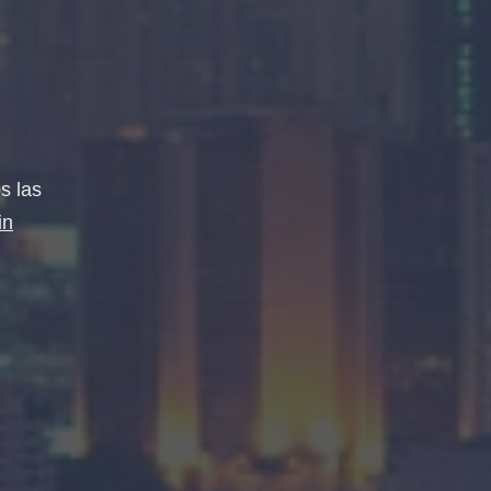
s las
in