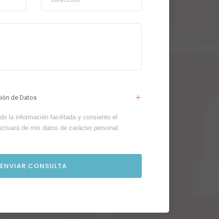
ción de Datos
o la información facilitada y consiento el
ectuará de mis datos de carácter personal.
.