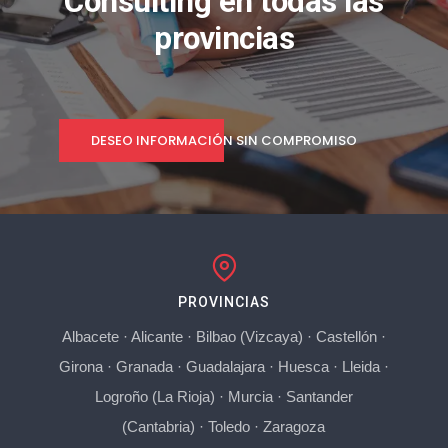
Consulting en todas las
provincias
DESEO INFORMACIÓN SIN COMPROMISO
PROVINCIAS
Albacete
·
Alicante
·
Bilbao (Vizcaya)
·
Castellón
·
Girona
·
Granada
·
Guadalajara
·
Huesca
·
Lleida
·
Logroño (La Rioja)
·
Murcia
·
Santander
(Cantabria)
·
Toledo
·
Zaragoza