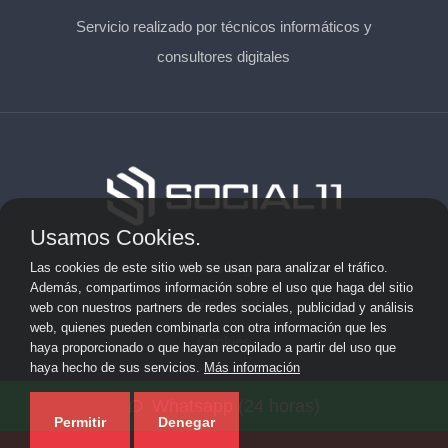
Servicio realizado por técnicos informáticos y
consultores digitales
Usamos Cookies.
Aviso Legal
Las cookies de este sitio web se usan para analizar el tráfico.
Además, compartimos información sobre el uso que haga del sitio
Privacidad
web con nuestros partners de redes sociales, publicidad y análisis
web, quienes pueden combinarla con otra información que les
Cookies
haya proporcionado o que hayan recopilado a partir del uso que
haya hecho de sus servicios.
Más información
© 2026 solicitarkit.consulting · Web de asesores del Kit
Whatsapp (24 horas)
Consulting en su provincia ·
Mapa del sitio
Permitir
Denegar