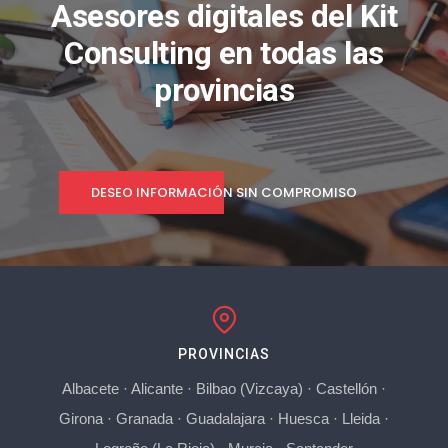
Asesores digitales del Kit
Consulting en todas las
provincias
DESEO INFORMACIÓN SIN COMPROMISO
PROVINCIAS
Albacete
·
Alicante
·
Bilbao (Vizcaya)
·
Castellón
·
Girona
·
Granada
·
Guadalajara
·
Huesca
·
Lleida
·