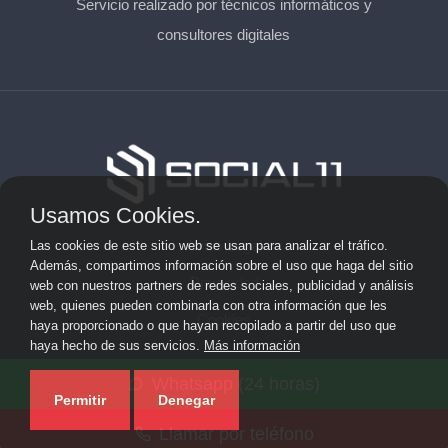
Servicio realizado por técnicos informáticos y
consultores digitales
Usamos Cookies.
Aviso Legal
Las cookies de este sitio web se usan para analizar el tráfico.
Además, compartimos información sobre el uso que haga del sitio
Privacidad
web con nuestros partners de redes sociales, publicidad y análisis
web, quienes pueden combinarla con otra información que les
Cookies
haya proporcionado o que hayan recopilado a partir del uso que
haya hecho de sus servicios.
Más información
© 2026 solicitarkit.consulting · Web de asesores del Kit
Whatsapp (24 horas)
Consulting en su provincia ·
Mapa del sitio
Permitir
Denegar
Llamar por teléfono