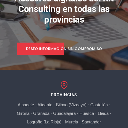
Consulting en todas las
provincias
DESEO INFORMACIÓN SIN COMPROMISO
PROVINCIAS
Albacete
·
Alicante
·
Bilbao (Vizcaya)
·
Castellón
·
Girona
·
Granada
·
Guadalajara
·
Huesca
·
Lleida
·
Logroño (La Rioja)
·
Murcia
·
Santander