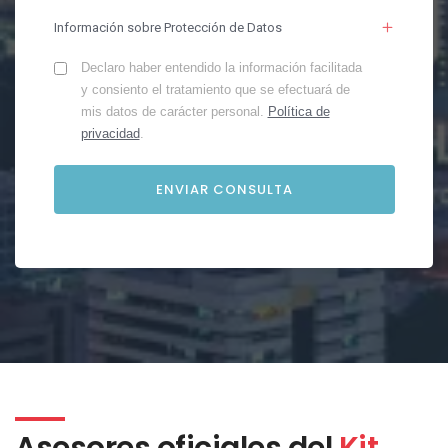
Información sobre Protección de Datos
Declaro haber entendido la información facilitada
y consiento el tratamiento que se efectuará de
mis datos de carácter personal.
Política de
privacidad
.
Asesores oficiales del
Kit