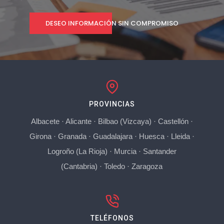
DESEO INFORMACIÓN SIN COMPROMISO
PROVINCIAS
Albacete
·
Alicante
·
Bilbao (Vizcaya)
·
Castellón
·
Girona
·
Granada
·
Guadalajara
·
Huesca
·
Lleida
·
Logroño (La Rioja)
·
Murcia
·
Santander
(Cantabria)
·
Toledo
·
Zaragoza
TELÉFONOS