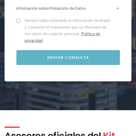
Información sobre Protección de Datos
Declaro haber entendido la información facilitada
y consiento el tratamiento que se efectuará de
mis datos de carácter personal.
Política de
privacidad
.
Asesores oficiales del
Kit