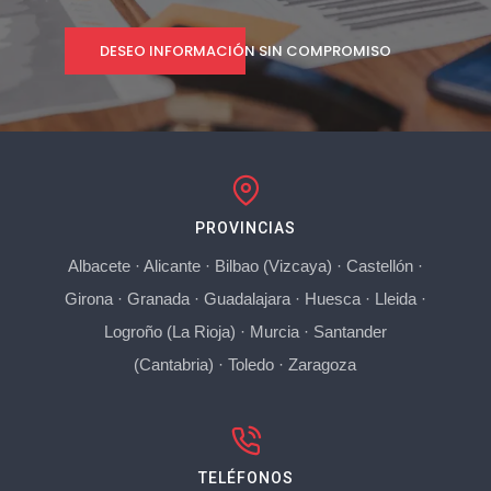
DESEO INFORMACIÓN SIN COMPROMISO
PROVINCIAS
Albacete
·
Alicante
·
Bilbao (Vizcaya)
·
Castellón
·
Girona
·
Granada
·
Guadalajara
·
Huesca
·
Lleida
·
Logroño (La Rioja)
·
Murcia
·
Santander
(Cantabria)
·
Toledo
·
Zaragoza
TELÉFONOS