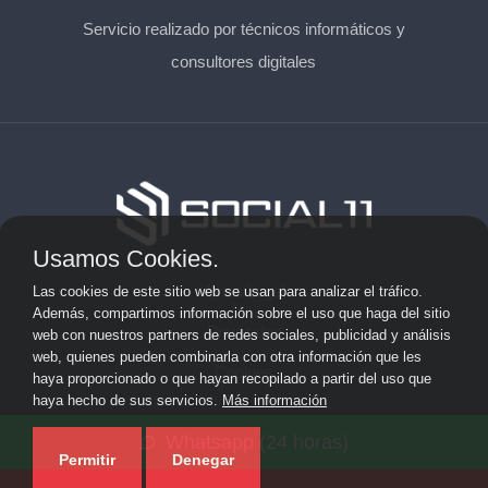
Servicio realizado por técnicos informáticos y
consultores digitales
Usamos Cookies.
Aviso Legal
Las cookies de este sitio web se usan para analizar el tráfico.
Además, compartimos información sobre el uso que haga del sitio
Privacidad
web con nuestros partners de redes sociales, publicidad y análisis
web, quienes pueden combinarla con otra información que les
Cookies
haya proporcionado o que hayan recopilado a partir del uso que
haya hecho de sus servicios.
Más información
© 2026 solicitarkit.consulting · Web de asesores del Kit
Whatsapp (24 horas)
Consulting en su provincia ·
Mapa del sitio
Permitir
Denegar