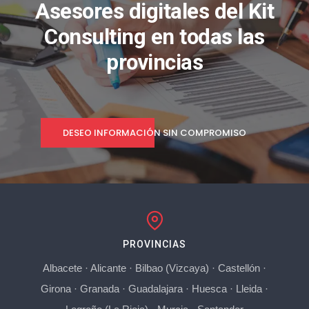
Asesores digitales del Kit
Consulting en todas las
provincias
DESEO INFORMACIÓN SIN COMPROMISO
PROVINCIAS
Albacete
·
Alicante
·
Bilbao (Vizcaya)
·
Castellón
·
Girona
·
Granada
·
Guadalajara
·
Huesca
·
Lleida
·