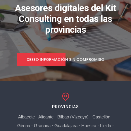
Asesores digitales del Kit
Consulting en todas las
provincias
DESEO INFORMACIÓN SIN COMPROMISO
PROVINCIAS
Albacete
·
Alicante
·
Bilbao (Vizcaya)
·
Castellón
·
Girona
·
Granada
·
Guadalajara
·
Huesca
·
Lleida
·