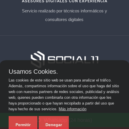
ASESORES DIGITALES CON EXPERIENCIA
Servicio realizado por técnicos informáticos y
consultores digitales
Usamos Cookies.
Aviso Legal
Las cookies de este sitio web se usan para analizar el tráfico.
Además, compartimos información sobre el uso que haga del sitio
Privacidad
web con nuestros partners de redes sociales, publicidad y análisis
web, quienes pueden combinarla con otra información que les
Cookies
haya proporcionado o que hayan recopilado a partir del uso que
haya hecho de sus servicios.
Más información
© 2026 solicitarkit.consulting · Web de asesores del Kit
Whatsapp (24 horas)
Consulting en su provincia ·
Mapa del sitio
Permitir
Denegar