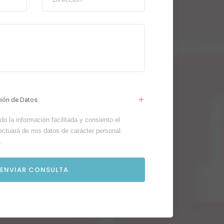
ción de Datos
o la información facilitada y consiento el
ectuará de mis datos de carácter personal.
.