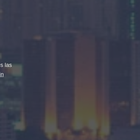
s las
in