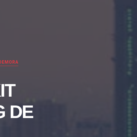
LDEMORA
IT
G DE