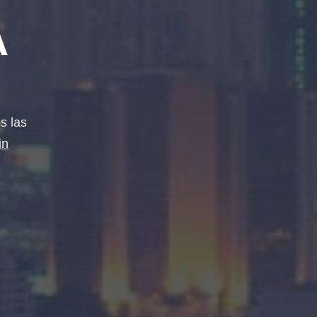
A
s las
in