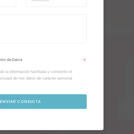
ción de Datos
o la información facilitada y consiento el
ectuará de mis datos de carácter personal.
.