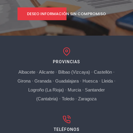
DESEO INFORMACIÓN SIN COMPROMISO
PROVINCIAS
Albacete
·
Alicante
·
Bilbao (Vizcaya)
·
Castellón
·
Girona
·
Granada
·
Guadalajara
·
Huesca
·
Lleida
·
Logroño (La Rioja)
·
Murcia
·
Santander
(Cantabria)
·
Toledo
·
Zaragoza
TELÉFONOS