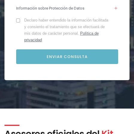
Información sobre Protección de Datos
Declaro haber entendido la información facilitada
y consiento el tratamiento que se efectuará de
mis datos de carácter personal.
Política de
privacidad
.
Asesores oficiales del
Kit