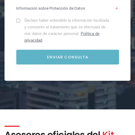
Información sobre Protección de Datos
Declaro haber entendido la información facilitada
y consiento el tratamiento que se efectuará de
mis datos de carácter personal.
Política de
privacidad
.
Asesores oficiales del
Kit