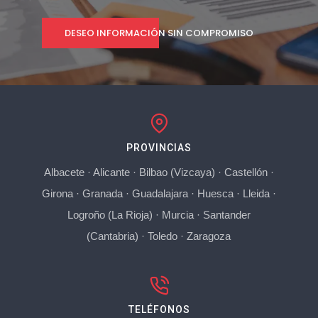
DESEO INFORMACIÓN SIN COMPROMISO
PROVINCIAS
Albacete
·
Alicante
·
Bilbao (Vizcaya)
·
Castellón
·
Girona
·
Granada
·
Guadalajara
·
Huesca
·
Lleida
·
Logroño (La Rioja)
·
Murcia
·
Santander
(Cantabria)
·
Toledo
·
Zaragoza
TELÉFONOS