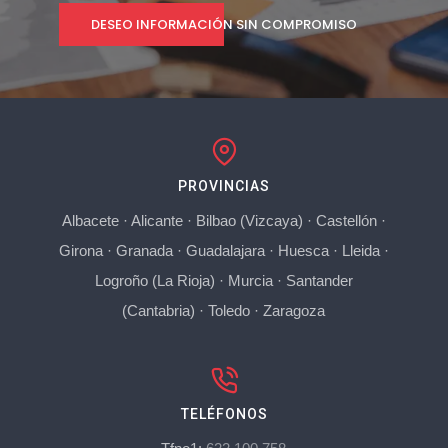
DESEO INFORMACIÓN SIN COMPROMISO
PROVINCIAS
Albacete
·
Alicante
·
Bilbao (Vizcaya)
·
Castellón
·
Girona
·
Granada
·
Guadalajara
·
Huesca
·
Lleida
·
Logroño (La Rioja)
·
Murcia
·
Santander
(Cantabria)
·
Toledo
·
Zaragoza
TELÉFONOS