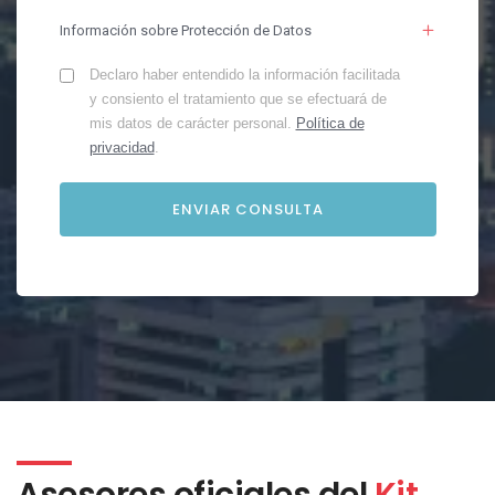
Información sobre Protección de Datos
Declaro haber entendido la información facilitada
y consiento el tratamiento que se efectuará de
mis datos de carácter personal.
Política de
privacidad
.
Asesores oficiales del
Kit