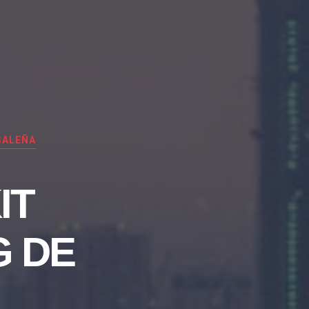
SALEÑA
IT
G DE