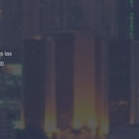
s las
in