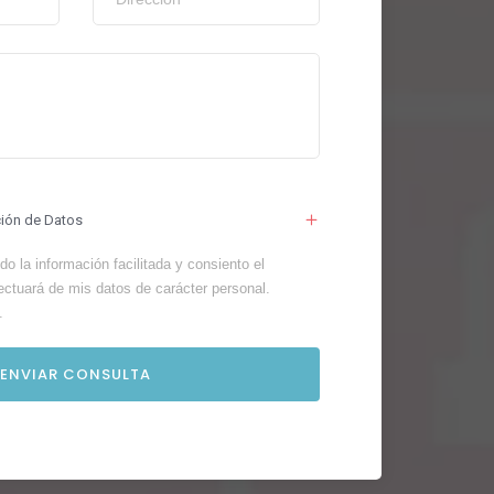
ción de Datos
o la información facilitada y consiento el
ectuará de mis datos de carácter personal.
.