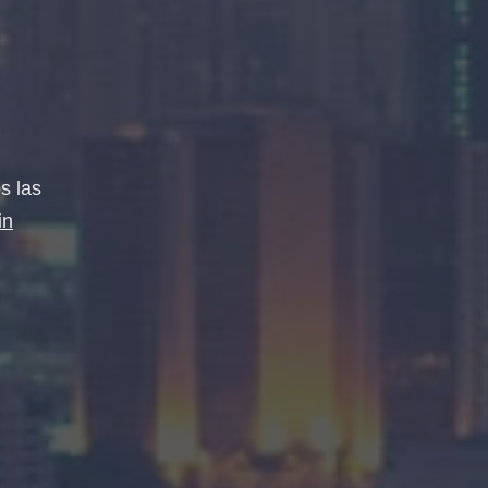
s las
in