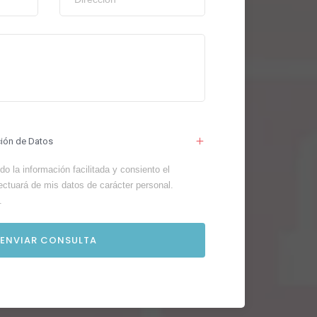
ción de Datos
o la información facilitada y consiento el
ectuará de mis datos de carácter personal.
.