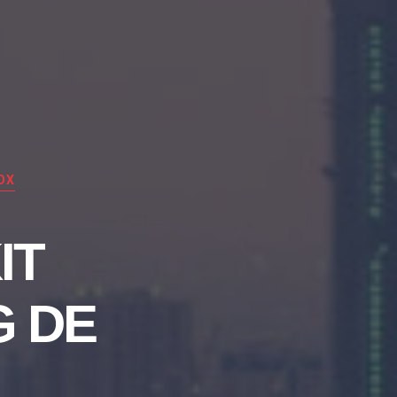
OX
IT
G DE